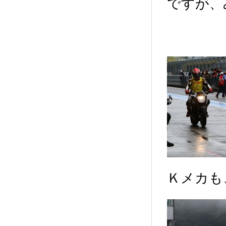
ですが、
Ｋメカも