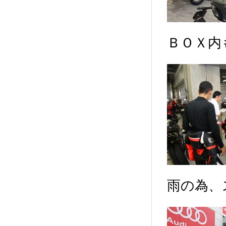
ＢＯＸ内
雨の為、