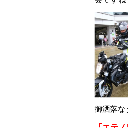
御洒落な
「エテノ