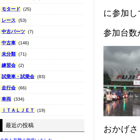
モタード
(25)
に参加し
レース
(53)
参加台数
中古パーツ
(7)
中古車
(146)
未分類
(71)
練習会
(2)
試乗車・試乗会
(83)
走行会
(66)
車両
(334)
ＩＴＡＬＪＥＴ
(19)
最近の投稿
おかげさ