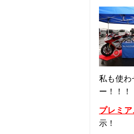
私も使わ
ー！！！
プレミア
示！