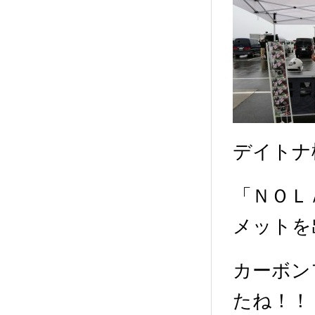
デイトナ
「ＮＯＬ
メットを
カーボン
たね！！