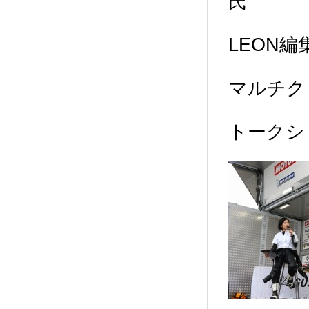
氏
LEON
マルチク
トークシ