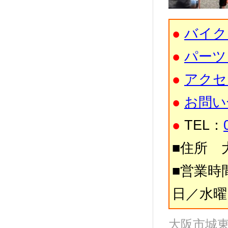
●
バイク
●
パーツ
●
アクセ
●
お問い
●
TEL：
■住所 大
■営業時間
日／水曜
大阪市城