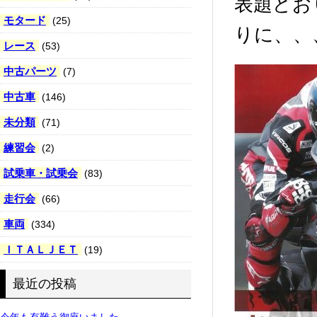
表題どお
モタード
(25)
りに、、
レース
(53)
中古パーツ
(7)
中古車
(146)
未分類
(71)
練習会
(2)
試乗車・試乗会
(83)
走行会
(66)
車両
(334)
ＩＴＡＬＪＥＴ
(19)
最近の投稿