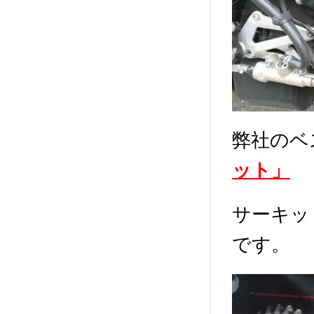
弊社のベ
ット」
サーキッ
です。