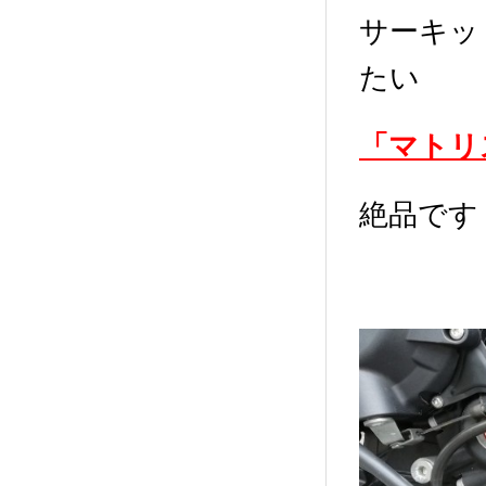
サーキッ
たい
「マトリ
絶品です