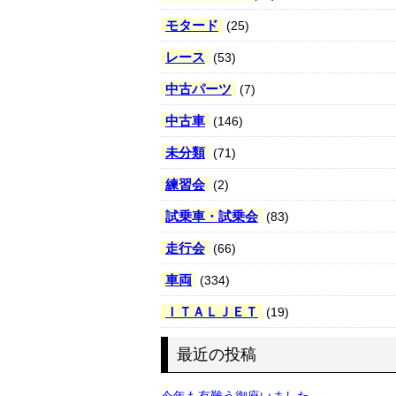
モタード
(25)
レース
(53)
中古パーツ
(7)
中古車
(146)
未分類
(71)
練習会
(2)
試乗車・試乗会
(83)
走行会
(66)
車両
(334)
ＩＴＡＬＪＥＴ
(19)
最近の投稿