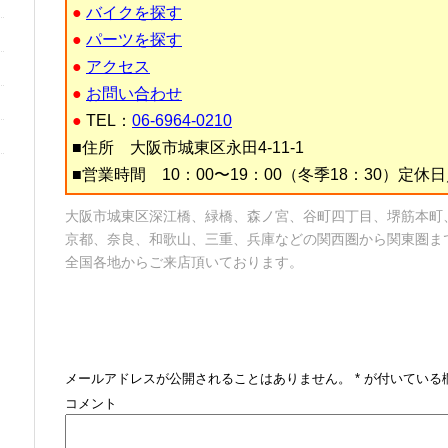
●
バイクを探す
●
パーツを探す
●
アクセス
●
お問い合わせ
●
TEL：
06-6964-0210
■住所 大阪市城東区永田4-11-1
■営業時間 10：00〜19：00（冬季18：30）定
大阪市城東区深江橋、緑橋、森ノ宮、谷町四丁目、堺筋本町
京都、奈良、和歌山、三重、兵庫などの関西圏から関東圏ま
全国各地からご来店頂いております。
メールアドレスが公開されることはありません。
*
が付いている
コメント