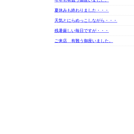
今年も有難う御座いました。
夏休みも終わりました・・・
天気とにらめっこしながら・・・
残暑厳しい毎日ですが・・・
ご来店 有難う御座いました。