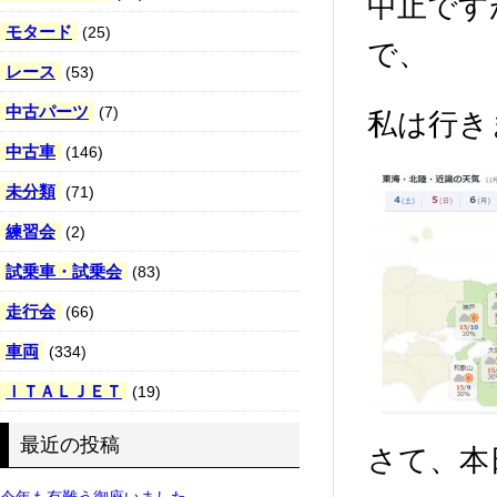
中止です
モタード
(25)
で、
レース
(53)
中古パーツ
(7)
私は行き
中古車
(146)
未分類
(71)
練習会
(2)
試乗車・試乗会
(83)
走行会
(66)
車両
(334)
ＩＴＡＬＪＥＴ
(19)
最近の投稿
さて、本