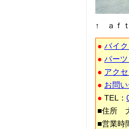
↑ ａｆ
●
バイク
●
パーツ
●
アクセ
●
お問い
●
TEL：
■住所 大
■営業時間