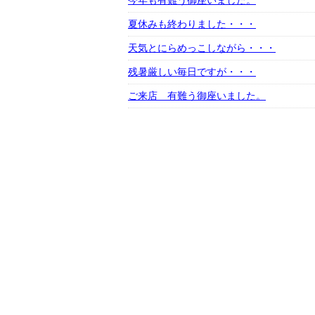
今年も有難う御座いました。
夏休みも終わりました・・・
天気とにらめっこしながら・・・
残暑厳しい毎日ですが・・・
ご来店 有難う御座いました。