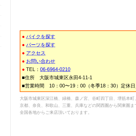
●
バイクを探す
●
パーツを探す
●
アクセス
●
お問い合わせ
●
TEL：
06-6964-0210
■住所 大阪市城東区永田4-11-1
■営業時間 10：00〜19：00（冬季18：30）定
大阪市城東区深江橋、緑橋、森ノ宮、谷町四丁目、堺筋本町
京都、奈良、和歌山、三重、兵庫などの関西圏から関東圏ま
全国各地からご来店頂いております。