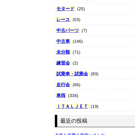
モタード
(25)
レース
(53)
中古パーツ
(7)
中古車
(146)
未分類
(71)
練習会
(2)
試乗車・試乗会
(83)
走行会
(66)
車両
(334)
ＩＴＡＬＪＥＴ
(19)
最近の投稿