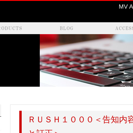
MV 
ＲＵＳＨ１０００＜告知内