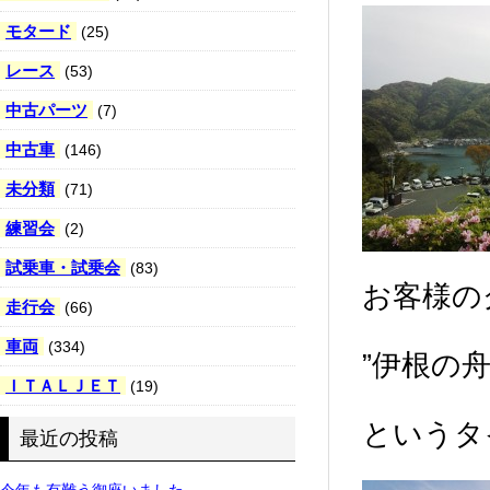
モタード
(25)
レース
(53)
中古パーツ
(7)
中古車
(146)
未分類
(71)
練習会
(2)
試乗車・試乗会
(83)
お客様の
走行会
(66)
車両
(334)
”伊根の
ＩＴＡＬＪＥＴ
(19)
というタ
最近の投稿