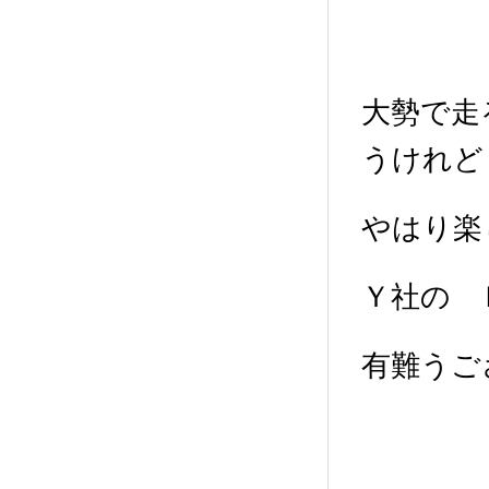
大勢で走
うけれど
やはり楽
Ｙ社の 
有難うご