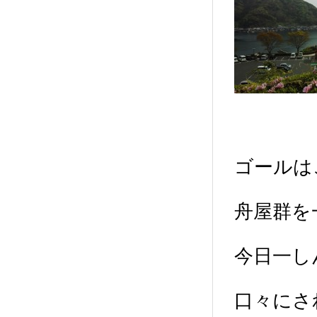
ゴールは
舟屋群を
今日一し
口々にさ