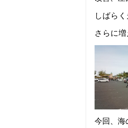
しばらく
さらに増
今回、海