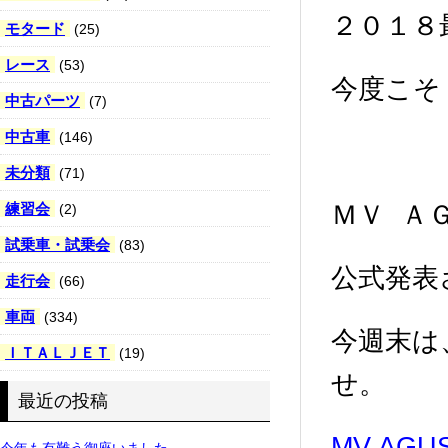
２０１８
モタード
(25)
レース
(53)
今度こそ
中古パーツ
(7)
中古車
(146)
未分類
(71)
練習会
ＭＶ Ａ
(2)
試乗車・試乗会
(83)
公式発表
走行会
(66)
車両
(334)
今週末は
ＩＴＡＬＪＥＴ
(19)
せ。
最近の投稿
MV AGU