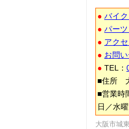
●
バイク
●
パーツ
●
アクセ
●
お問い
●
TEL：
■住所 大
■営業時間
日／水曜
大阪市城