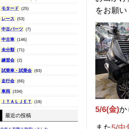
モタード
(25)
をお願い
レース
(53)
中古パーツ
(7)
中古車
(146)
未分類
(71)
練習会
(2)
試乗車・試乗会
(83)
走行会
(66)
車両
(334)
ＩＴＡＬＪＥＴ
(19)
5/6(金)
か
最近の投稿
また
5/中