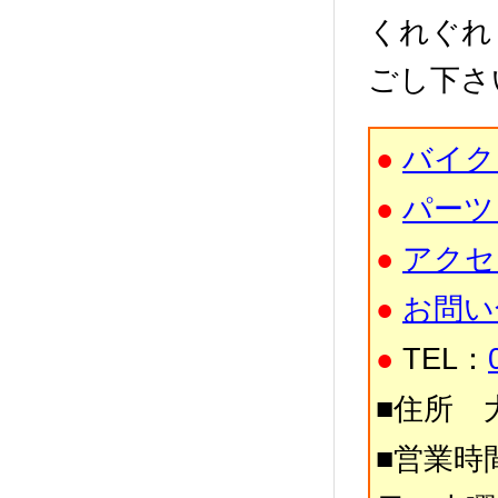
くれぐれ
ごし下さ
●
バイク
●
パーツ
●
アクセ
●
お問い
●
TEL：
■住所 大
■営業時間