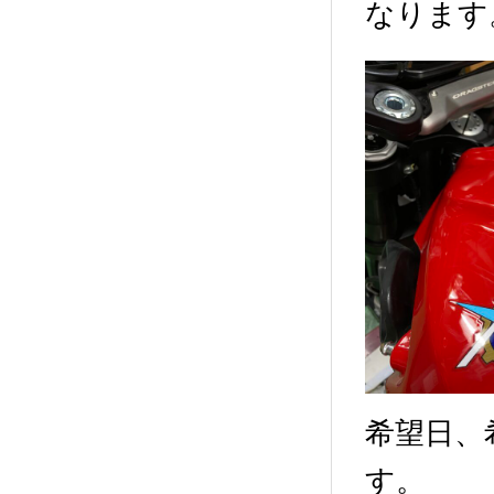
なります
希望日、
す。