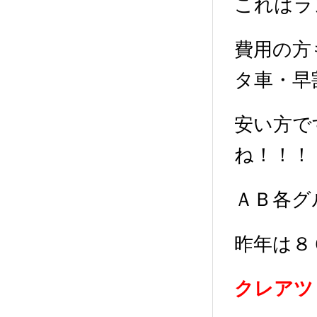
これはラ
費用の方
タ車・早
安い方で
ね！！！
ＡＢ各グ
昨年は８
クレアツ