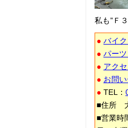
私も”Ｆ
●
バイク
●
パーツ
●
アクセ
●
お問い
●
TEL：
■住所 大
■営業時間