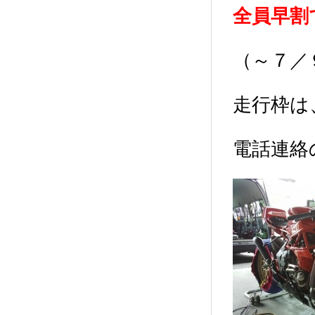
全員早割
（～７／
走行枠は
電話連絡