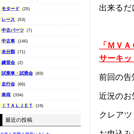
出来るだ
モタード
(25)
レース
(53)
中古パーツ
(7)
中古車
(146)
「ＭＶＡ
未分類
(71)
サーキッ
練習会
(2)
試乗車・試乗会
(83)
前回の告
走行会
(66)
近況のお
車両
(334)
ＩＴＡＬＪＥＴ
(19)
クレアツ
最近の投稿
お申込み